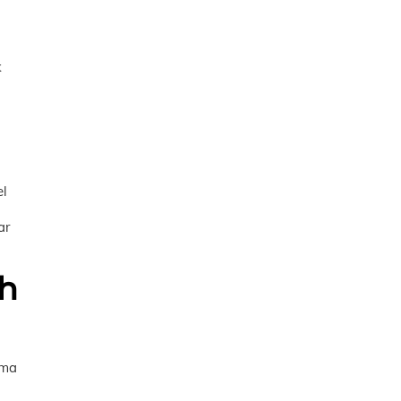
k
el
ar
eh
ama