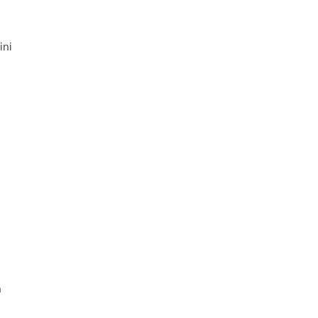
ini
n