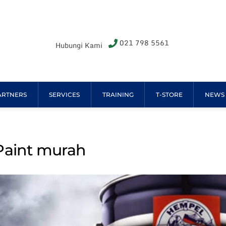
021 798 5561
Hubungi Kami
ARTNERS
SERVICES
TRAINING
T-STORE
NEWS
Paint murah