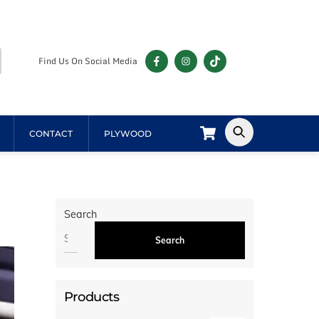
Find Us On Social Media
Cart
CONTACT
PLYWOOD
Search
Search
Products