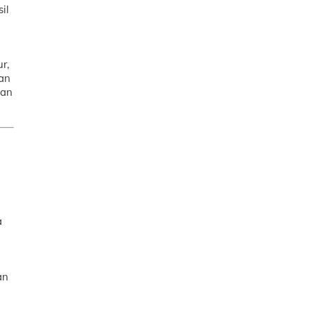
il
r,
tan
ian
a
an