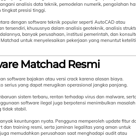
angani analisis data teknik, pemodelan numerik, pengolahan has
tingkat presisi tinggi.
etara dengan software teknik populer seperti AutoCAD atau
sendiri, khususnya dalam analisis geoteknik, analisis struktu
ndalannya, banyak perusahaan, institusi pemerintah, dan konsul
 Matchad untuk menyelesaikan pekerjaan yang menuntut ketelit
ware Matchad Resmi
software bajakan atau versi crack karena alasan biaya.
ko serius yang dapat merugikan operasional jangka panjang.
aruan sistem terbaru, rentan terhadap virus dan malware, sert
 penggunaan software ilegal juga berpotensi menimbulkan masalah
tidak stabil.
banyak keuntungan nyata. Pengguna memperoleh update fitur d
 dan training resmi, serta jaminan legalitas yang aman untuk
ah juga memudahkan perusahaan saat menghadapi audit atau