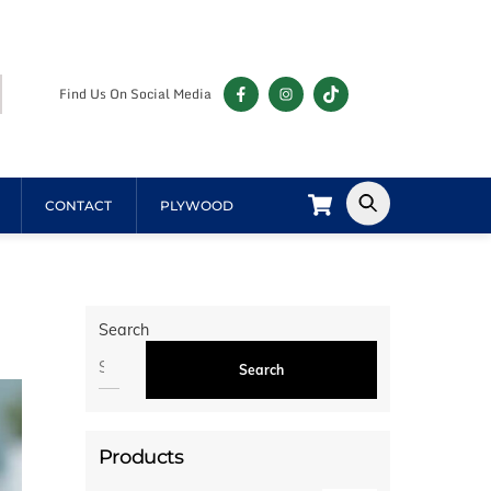
Find Us On Social Media
Cart
CONTACT
PLYWOOD
Search
Search
Products