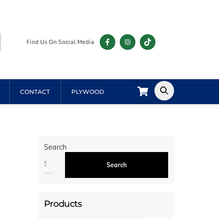
Find Us On Social Media
Cart
CONTACT
PLYWOOD
Search
Search
Products