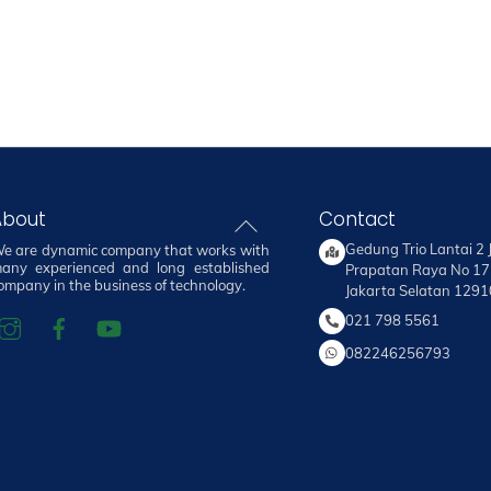
About
Contact
Back
To
Gedung Trio Lantai 2
e are dynamic company that works with
Top
any experienced and long established
Prapatan Raya No 1
ompany in the business of technology.
Jakarta Selatan 1291
021 798 5561
082246256793