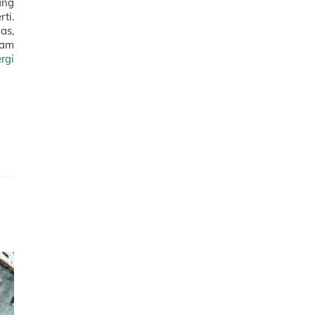
ang
ti.
as,
lam
rgi