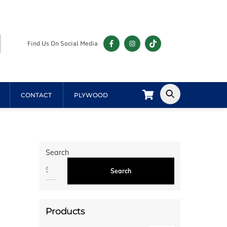
Find Us On Social Media
Cart
CONTACT
PLYWOOD
Search
Search
Products