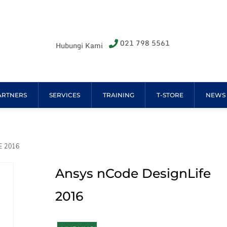
021 798 5561
Hubungi Kami
ARTNERS
SERVICES
TRAINING
T-STORE
NEWS
E 2016
Ansys nCode DesignLife
2016