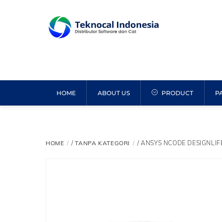
Skip
to
content
HOME
ABOUT US
PRODUCT
P
HOME
/
TANPA KATEGORI
/ ANSYS NCODE DESIGNLIF