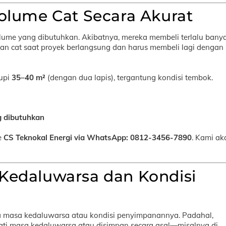
olume Cat Secara Akurat
ume yang dibutuhkan. Akibatnya, mereka membeli terlalu bany
n cat saat proyek berlangsung dan harus membeli lagi dengan
upi
35–40 m²
(dengan dua lapis), tergantung kondisi tembok.
ng dibutuhkan
e
CS Teknokal Energi via WhatsApp: 0812-3456-7890
. Kami ak
Kedaluwarsa dan Kondisi
a masa kedaluwarsa atau kondisi penyimpanannya. Padahal,
ati masa kedaluwarsa atau disimpan secara asal—misalnya di