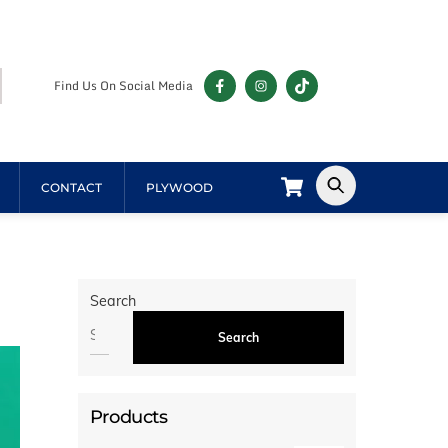
Find Us On Social Media
Cart
CONTACT
PLYWOOD
Search
Search
Products