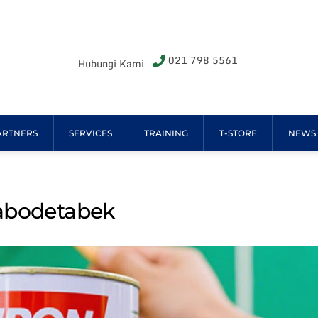
021 798 5561
Hubungi Kami
ARTNERS
SERVICES
TRAINING
T-STORE
NEWS
abodetabek