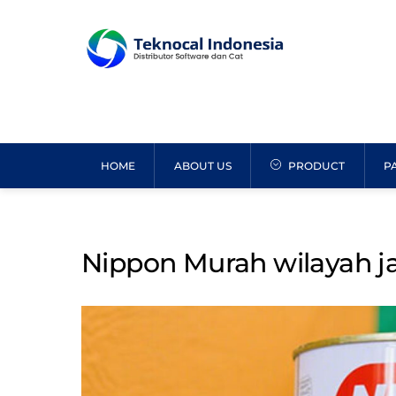
Skip
to
content
HOME
ABOUT US
PRODUCT
P
Nippon Murah wilayah j