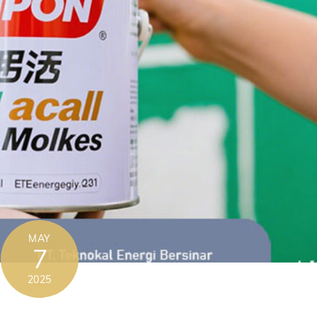
MAY
7
2025