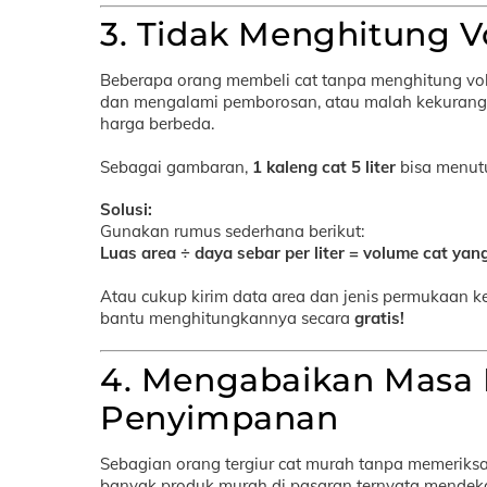
3. Tidak Menghitung V
Beberapa orang membeli cat tanpa menghitung vol
dan mengalami pemborosan, atau malah kekuranga
harga berbeda.
Sebagai gambaran,
1 kaleng cat 5 liter
bisa menut
Solusi:
Gunakan rumus sederhana berikut:
Luas area ÷ daya sebar per liter = volume cat ya
Atau cukup kirim data area dan jenis permukaan k
bantu menghitungkannya secara
gratis!
4. Mengabaikan Masa 
Penyimpanan
Sebagian orang tergiur cat murah tanpa memeriks
banyak produk murah di pasaran ternyata mendek